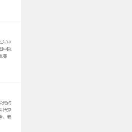
过程中
图中隐
重要
荣耀的
男所穿
务。我