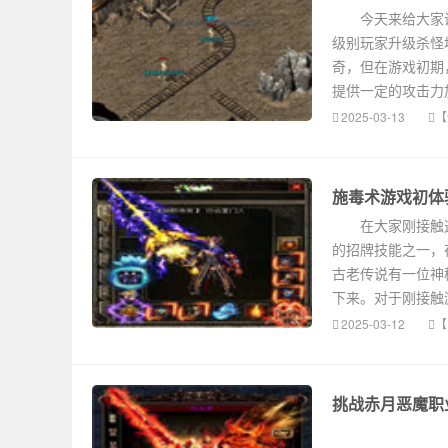
今天来给大家讲
级别玩家升级杀怪
奇，但在游戏初期
提供一定的攻击力
2025-03-13
【
施毒术游戏初体
在大家刚接触这
的招牌技能之一，
古老传说有一位神
下来。对于刚接触
2025-03-12
【
挑战赤月恶魔职