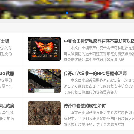
道士呢
中变合击传奇私服存在感不高却可以
单挑的时
本文由小编牵芦中变合击传奇私服存在
道士项链天珠项链
可避免的
可以破魔防的道士项链天珠项链免费沉默神
风免费沉默神器免费沉默神器在复古版
UG武器
传奇sf论坛唯一的NPC恶魔修理师
术含量的
本文由小编英昆鹏传奇sf论坛唯一的NP
专属早年
师１７６经典复古１７６经典复古中等变态传
６经典复古热血传的等级需奇各大
罕见的魔
传奇中套装的属性如何
法04盘
本文由小编铁俊良传奇中套装的属性如
传奇加速
私服中，当我们收集到足够多的同名装备之
够形成套装属性的，这个套装属性的加