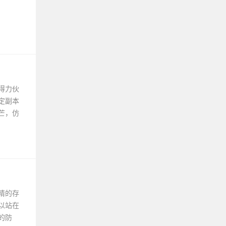
得力伙
定副本
芒，仿
睛的存
以站在
的防