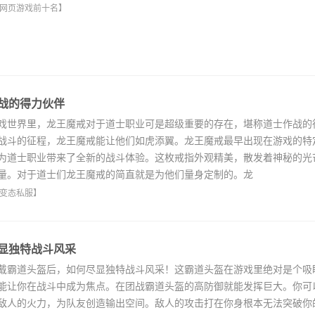
网页游戏前十名
】
战的得力伙伴
世界里，龙王魔戒对于道士职业可是超级重要的存在，堪称道士作战的
战斗的征程，龙王魔戒能让他们如虎添翼。龙王魔戒最早出现在游戏的特
为道士职业带来了全新的战斗体验。这枚戒指外观精美，散发着神秘的光
量。对于道士们龙王魔戒的简直就是为他们量身定制的。龙
变态私服
】
显独特战斗风采
霸道头盔后，如何尽显独特战斗风采！这霸道头盔在游戏里绝对是个吸
能让你在战斗中成为焦点。在团战霸道头盔的高防御就能发挥巨大。你可
敌人的火力，为队友创造输出空间。敌人的攻击打在你身根本无法突破你