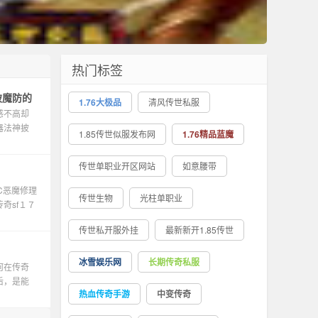
热门标签
破魔防的
1.76大极品
清风传世私服
感不高却
器法神披
1.85传世似服发布网
1.76精品蓝魔
传世单职业开区网站
如意腰带
C恶魔修理
传世生物
光柱单职业
奇sf１７
传世私开服外挂
最新新开1.85传世
冰雪娱乐网
长期传奇私服
何在传奇
后，是能
热血传奇手游
中变传奇