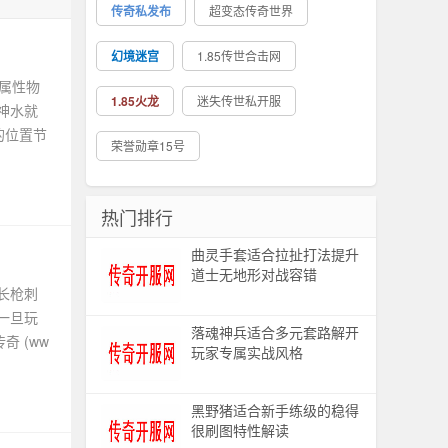
传奇私发布
超变态传奇世界
幻境迷宫
1.85传世合击网
属性物
1.85火龙
迷失传世私开服
神水就
的位置节
荣誉勋章15号
热门排行
曲灵手套适合拉扯打法提升
道士无地形对战容错
长枪刺
一旦玩
落魂神兵适合多元套路解开
 (ww
玩家专属实战风格
黑野猪适合新手练级的稳得
很刷图特性解读