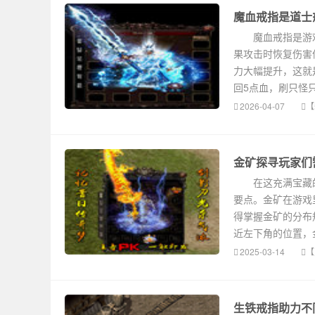
魔血戒指是道士
魔血戒指是游戏
果攻击时恢复伤害
力大幅提升，这就
回5点血，刷只怪
2026-04-07
【
金矿探寻玩家们
在这充满宝藏的
要点。金矿在游戏
得掌握金矿的分布
近左下角的位置，
2025-03-14
【
生铁戒指助力不