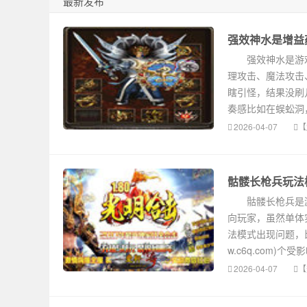
最新发布
强效神水是增益
强效神水是游戏里
理攻击、魔法攻击
瞎引怪，结果没刷几
奏感比如在蜈蚣洞
2026-04-07
【
骷髅长枪兵玩法
骷髅长枪兵是游
向玩家，虽然单体
法模式出现问题，
w.c6q.com
2026-04-07
【