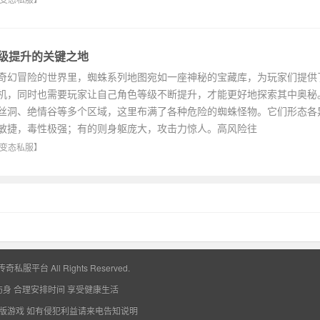
变态私服
】
级提升的关键之地
幻冒险的世界里，蜘蛛系列地图宛如一座神秘的宝藏库，为玩家们提供
机，同时也需要玩家让自己角色等级不断提升，才能更好地探索其中奥秘
丝洞、绝情谷等多个区域，这里布满了各种危险的蜘蛛怪物。它们形态各
敏捷，毒性极强；有的则身躯庞大，攻击力惊人。高风险往
变态私服
】
业找传奇私服平台
All Rights Reserved.
伤身 合理安排时间 享受健康生活
版游戏 如有侵犯利益请来电告知说明