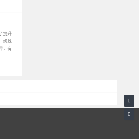
了提升
。蜘蛛
异，有