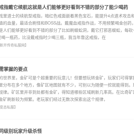
戒指戴它续航这就是人们能够更好看到不错的部分了能少喝药
里道士的续航型戒指，暗红色戒面嵌着黑色宝石，能提升4点道术攻击
值的血量，最适合刷怪和BOSS战。戴魔血戒指作战，不用频繁喝金创药
是人们能够更好看到不错的部分了比如刷蜈蚣洞，戴它打邪恶蜈蚣，每砍
只喝一瓶药，比没戴戒指时少喝三瓶，我当年靠这戒指，在
新开传奇私服网
】
需掌握的要点
世界里，金矿可是个超重要的玩意儿！但要想玩转金矿，玩家们可得掌
里分布在多个地方，像矿区地图就有不少，可别以为随便一挖就能得到。
规律。矿区里并非到处都有金矿，得知道哪些区域刷新几率高。在比奇矿
金矿刷新较为频繁。老玩家们经过无数次探索出这个规律，
变态私服
】
同级别玩家升级杀怪