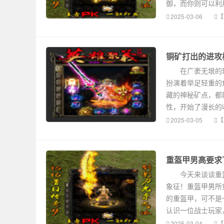
御，而你则可以利
2025-03-06
【
铜矿打出的进攻
在广袤无垠的玛
扮演着举足轻重的
藏的神秘矿点，都
性，开始了漫长的
2025-03-05
【
重盔甲男高要求
今天来谈谈重盔
象征！重盔甲男所
的重盔甲，可不是
认识一位战士玩家
2025-03-04