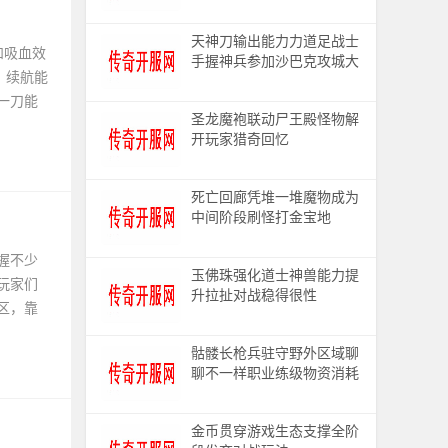
天神刀输出能力力道足战士
和吸血效
手握神兵参加沙巴克攻城大
，续航能
战
一刀能
圣龙魔袍联动尸王殿怪物解
开玩家猎奇回忆
死亡回廊凭堆一堆魔物成为
中间阶段刷怪打金宝地
握不少
玉佛珠强化道士神兽能力提
玩家们
升拉扯对战稳得很性
区，靠
骷髅长枪兵驻守野外区域聊
聊不一样职业练级物资消耗
差异
金币贯穿游戏生态支撑全阶