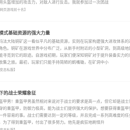
用头盔增加的攻击力，对敌人进行反击。我就参加过一次团战
网页游戏前十名
】
模式基础资源的强大力量
法大陆铜矿这一看似平凡的基础资源，实则在玩家构建强大进攻体系的
角色。铜矿在游戏世界中分布广泛，从新手村附近的小型矿洞，到高级地
能寻觅到它的踪迹。自游戏初期，玩家们便深知铜矿对于提升装备实力的
收集之旅。最初，玩家们只能手持简陋的鹤嘴锄，在矿洞中小
变态私服
】
下的战士荣耀象征
甲男！重盔甲男虽然相对来说对于战士的要求是高一点，但它却是战士
穿的重盔甲，防御力极高，能为战士们提供强大的保护。想要获得重盔甲
一件容易的事。战士们需要达到一定的等级，并且完成一系列高难度的任
，为了得到重盔甲，付出了很多努力。他先是疯狂地刷怪升