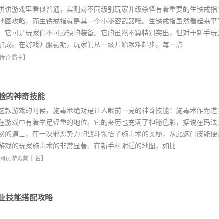
讲游戏里看似普通，实则对不同级别玩家升级杀怪有着重要的生铁戒指
地图攻略，而生铁戒指就是其一个小秘密武器哦。生铁戒指虽然看起来平
，它可是玩家们不可或缺的装备。它的虽然不算特别突出，但对于新手玩
加成。在游戏开服初期，玩家们从一级开始艰难起步，每一点
传奇霸主
】
验的神奇技能
款游戏的时候，施毒术绝对是让人眼前一亮的神奇技能！施毒术作为道
在游戏中有着举足轻重的地位。它的来历也充满了神秘色彩，据说在玛法
秘的道士，在一次邪恶势力的战斗领悟了施毒术的奥秘，从此这门技能便
游戏的玩家施毒术的非常显著。在新手村附近的地图，如比
网页游戏前十名
】
业技能搭配攻略