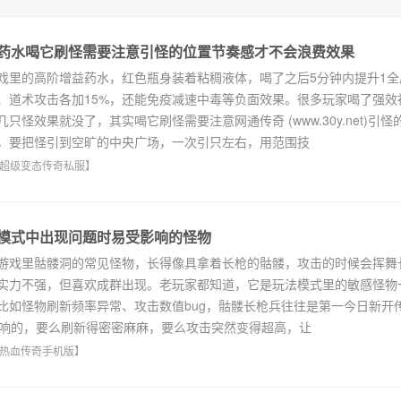
药水喝它刷怪需要注意引怪的位置节奏感才不会浪费效果
的高阶增益药水，红色瓶身装着粘稠液体，喝了之后5分钟内提升1全
、道术攻击各加15%，还能免疫减速中毒等负面效果。很多玩家喝了强效
只怪效果就没了，其实喝它刷怪需要注意网通传奇 (www.30y.net)引怪
，要把怪引到空旷的中央广场，一次引只左右，用范围技
超级变态传奇私服
】
模式中出现问题时易受影响的怪物
戏里骷髅洞的常见怪物，长得像具拿着长枪的骷髅，攻击的时候会挥舞
实力不强，但喜欢成群出现。老玩家都知道，它是玩法模式里的敏感怪物
比如怪物刷新频率异常、攻击数值bug，骷髅长枪兵往往是第一今日新开传奇
)个受影响的，要么刷新得密密麻麻，要么攻击突然变得超高，让
热血传奇手机版
】