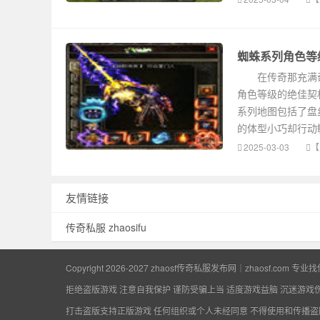
【
蜘蛛系列角色等
在传奇那充满奇
角色等级的绝佳契
系列地图包括了盘
的体型小巧却行动
2025-03-03
【
友情链接
传奇私服
zhaosifu
Copyright 2026-2027
zhaosf传奇私服发布网｜zhaosf.com 专
拒绝盗版游戏 注意自我保护 谨防受骗上当 适度游戏益脑 沉迷游戏
打击盗版支持正版游戏 任何组织或个人未经同意 不得使用和传播盗