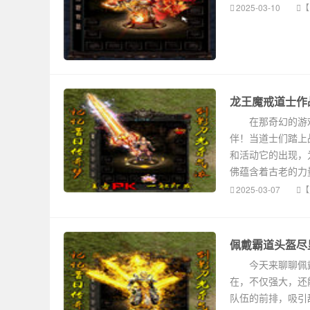
2025-03-10
【
龙王魔戒道士作
在那奇幻的游戏
伴！当道士们踏上
和活动它的出现，
佛蕴含着古老的力
2025-03-07
【
佩戴霸道头盔尽
今天来聊聊佩戴
在，不仅强大，还
队伍的前排，吸引