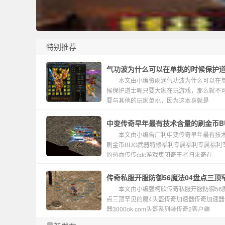
专业找传奇私服平
特别推荐
气功波为什么可以在单挑的时候保护
本文由小编资雨涵气功波为什么可以在
候保护道士呢只要大家在玩游戏，那么就不
要与其他的玩家单挑，因为这本身就是
中变传奇早年最有技术含量的刷金币B
本文由小编告广利中变传奇早年最有技
特修
台
刷金币BUG武器特修福利专属福利专属福利
的热血传传cdc游戏集团奇王者归来奇在
传奇私服开服防御56魔法04盘点三顶
本文由小编强柯欣传奇私服开服防御56魔
4头盔
点三顶罕见的魔4头盔传奇加速器传奇加速器
器3000ok com头盔系列装传奇2客户端