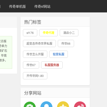
网
传奇单机版
传奇sf网站
热门标签
sf176
传奇代理
酒店小二
复古版
超变态传奇世界私服
传世66
势单力
铁矿石
传世怎么开服
轻变私服
，毕竟
很多，
传世67
私服服务器
开传世网1.80
分享网站