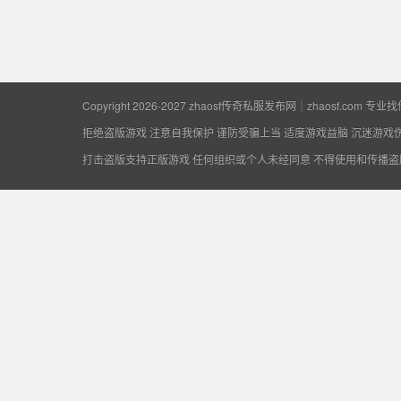
专业找传奇私服平
Copyright 2026-2027
zhaosf传奇私服发布网｜zhaosf.com 专
拒绝盗版游戏 注意自我保护 谨防受骗上当 适度游戏益脑 沉迷游戏
打击盗版支持正版游戏 任何组织或个人未经同意 不得使用和传播盗
台