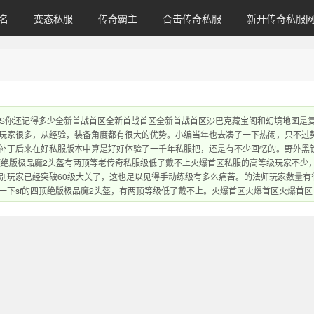
名
变态私服
传奇霸主
合击传奇私服
新开传奇私服
SS你还记得多少全新首战首区全新首战首区全新首战首区沙巴克藏宝阁和幻境地图是
玩家很多，从经验，装备角度都有很大的优势。小编当年也去凑了一下热闹，只不过
补丁后来在好私服版本中算是好好体验了一千年私服把，还是有不少回忆的。野外黑
顶绝版极品魔2头盔有两顶等老传奇私服级低了戴不上火爆首区私服的高等级玩家不少
别玩家已经突破60级大关了，这也足以见得手动练级有多么痛苦。的法师玩家数量有
一下sf的四顶绝版极品魔2头盔，有两顶等级低了戴不上。火爆首区火爆首区火爆首区