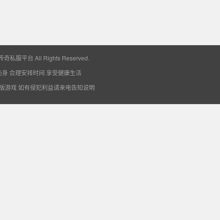
业找传奇私服平台
All Rights Reserved.
伤身 合理安排时间 享受健康生活
版游戏 如有侵犯利益请来电告知说明