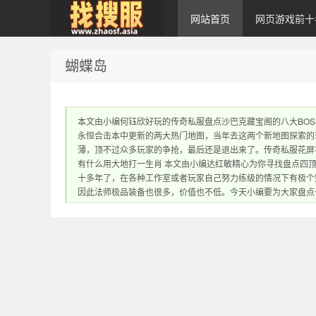
网站首页
网页游戏前十
蝴蝶岛
zhaosf传奇私服发
本文由小编何钰欣好玩的传奇私服盘点沙巴克藏宝阁的八大BO
永恒合击本中更新的两大热门地图，当年去这两个新地图探索的
薄，顶不过众多玩家的争抢，最后还是退出来了。传奇私服花屏
有什么用大地打一生肖 本文由小编达红敏精心为你寻找盘点四
十多年了，在各种工作室或者玩家自己努力练级的情况下有极个
因此法师极品装备也很多，价值也不低。今天小编要为大家盘点
布网｜zhaosf.com