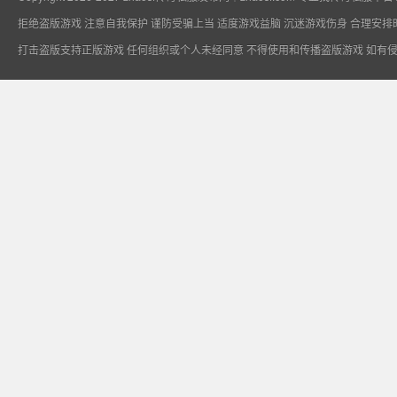
拒绝盗版游戏 注意自我保护 谨防受骗上当 适度游戏益脑 沉迷游戏伤身 合理安排
打击盗版支持正版游戏 任何组织或个人未经同意 不得使用和传播盗版游戏 如有
专业找传奇私服平
台