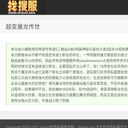
超变屠龙传世
zhaosf传奇私服发
本文由小编詹雨欣神途传奇道5三眼运3道2项链神秘头盔估计道3起步沙捐
本沉默版本似乎都不知道还有道士职业的存在，一传奇服务器方面是因为道士
极品装备可以欣赏的，因此传奇百悍圈圈传奇paoshentucom大冒险将
奇的时候也没有选择道士职业，主要是起步太心碎了，现1.76传奇在玩传奇
势关于魔法师与战士这两个职业之间哪个更强大，是玩家们在传奇私服里经常
玩家认为战士拥有强大的防御能力以及较高的攻击力，在进攻和防守方面都非
业会占据更大的优势呢？首先魔法师的伤害输出能力是非常变态，不仅升级速
布网｜zhaosf.com
过程中，如果操作不当，就会被BOSS击杀。在PK团战中，更是其他职业优
队造成较大伤害。而战士在伤害输出方面要比魔法师弱些，而且又是近战攻击
发挥出强大实力的，毕竟战士除了防御
Copyright 2026-2027
zhaosf传奇私服发布网｜zhaosf.com 专业找传奇私服平台