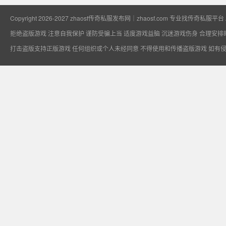
Copyright 2026-2027
zhaosf传奇私服发布网｜zhaosf.com 专业找传奇私服平台
拒绝盗版游戏 注意自我保护 谨防受骗上当 适度游戏益脑 沉迷游戏伤身 合理安排
专业找传奇私服平
打击盗版支持正版游戏 任何组织或个人未经同意 不得使用和传播盗版游戏 如有
台