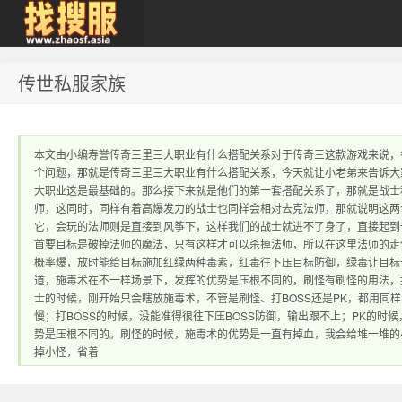
传世私服家族
zhaosf传奇私服发
本文由小编寿誉传奇三里三大职业有什么搭配关系对于传奇三这款游戏来说，
个问题，那就是传奇三里三大职业有什么搭配关系，今天就让小老弟来告诉大
大职业这是最基础的。那么接下来就是他们的第一套搭配关系了，那就是战士
师，这同时，同样有着高爆发力的战士也同样会相对去克法师，那就说明这两
它，会玩的法师则是直接到风筝下，这样我们的战士就进不了身了，直接起到
首要目标是破掉法师的魔法，只有这样才可以杀掉法师，所以在这里法师的走
概率爆，放时能给目标施加红绿两种毒素，红毒往下压目标防御，绿毒让目标一
布网｜zhaosf.com
道，施毒术在不一样场景下，发挥的优势是压根不同的，刷怪有刷怪的用法，打
士的时候，刚开始只会瞎放施毒术，不管是刷怪、打BOSS还是PK，都用同
慢；打BOSS的时候，没能准得很往下压BOSS防御，输出跟不上；PK的
势是压根不同的。刷怪的时候，施毒术的优势是一直有掉血，我会给堆一堆的
掉小怪，省着