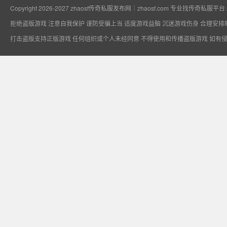
Copyright 2026-2027
zhaosf传奇私服发布网｜zhaosf.com 专业找传奇私服平台
拒绝盗版游戏 注意自我保护 谨防受骗上当 适度游戏益脑 沉迷游戏伤身 合理安排
专业找传奇私服平
打击盗版支持正版游戏 任何组织或个人未经同意 不得使用和传播盗版游戏 如有
台