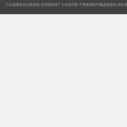
打击盗版支持正版游戏 任何组织或个人未经同意 不得使用和传播盗版游戏 如有
专业找传奇私服平
台