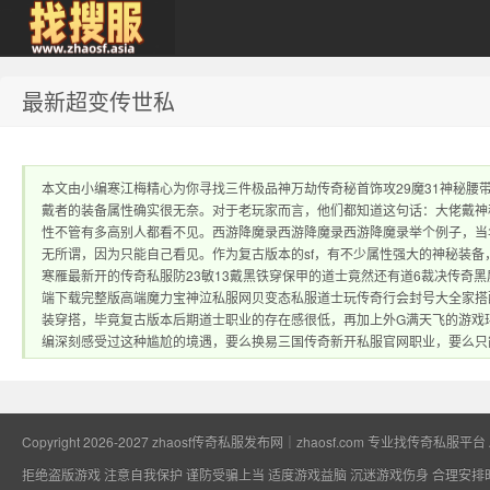
最新超变传世私
zhaosf传奇私服发
本文由小编寒江梅精心为你寻找三件极品神万劫传奇秘首饰攻29魔31神秘
戴者的装备属性确实很无奈。对于老玩家而言，他们都知道这句话：大佬戴神
性不管有多高别人都看不见。西游降魔录西游降魔录西游降魔录举个例子，当
无所谓，因为只能自己看见。作为复古版本的sf，有不少属性强大的神秘装备
寒雁最新开的传奇私服防23敏13戴黑铁穿保甲的道士竟然还有道6裁决传奇
端下载完整版高端魔力宝神泣私服网贝变态私服道士玩传奇行会封号大全家搭
装穿搭，毕竟复古版本后期道士职业的存在感很低，再加上外G满天飞的游戏
布网｜zhaosf.com
编深刻感受过这种尴尬的境遇，要么换易三国传奇新开私服官网职业，要么只
Copyright 2026-2027
zhaosf传奇私服发布网｜zhaosf.com 专业找传奇私服平台
拒绝盗版游戏 注意自我保护 谨防受骗上当 适度游戏益脑 沉迷游戏伤身 合理安排