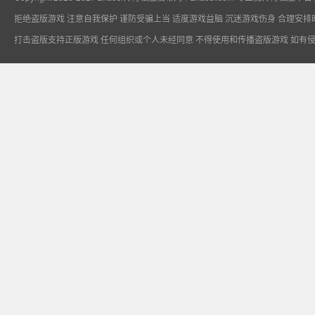
拒绝盗版游戏 注意自我保护 谨防受骗上当 适度游戏益脑 沉迷游戏伤身 合理安排
打击盗版支持正版游戏 任何组织或个人未经同意 不得使用和传播盗版游戏 如有
专业找传奇私服平
台