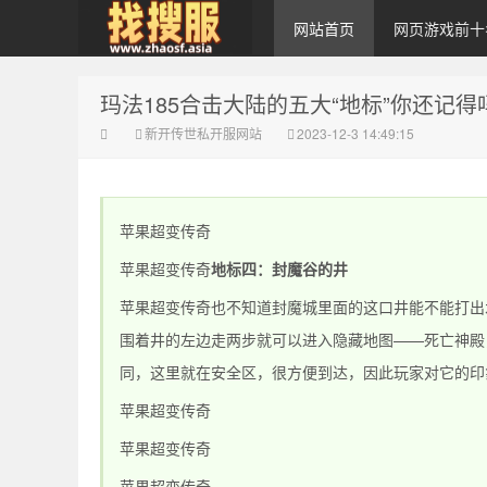
网站首页
网页游戏前十
玛法185合击大陆的五大“地标”你还记得
zhaosf【找私服】
新开传世私开服网站
2023-12-3 14:49:15
苹果超变传奇
苹果超变传奇
地标四：封魔谷的井
苹果超变传奇也不知道封魔城里面的这口井能不能打出
传奇私服发布网-
围着井的左边走两步就可以进入隐藏地图——死亡神殿
同，这里就在安全区，很方便到达，因此玩家对它的印
苹果超变传奇
苹果超变传奇
苹果超变传奇