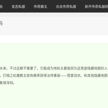
名
变态私服
传奇霸主
合击传奇私服
新开传奇私服
吗
水来，不过这都不重要了，它能成为地标主要是因为这里是隐藏地图的入
，打暗之虹魔教主就有概率获得法师重装——霓裳羽衣。和其他隐藏地图
象很深刻。