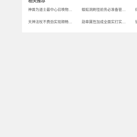
相关推荐
神兽为道士最中心召唤物每日限定闯关帮衬一把嗖嗖快养成成型
蜈蚣洞刷怪前务必准备管够药物
天神法杖不费劲实现顺畅进攻的法师神器
勋章属性加成全面实打实好用可钻得深了解各大武器配一起技巧