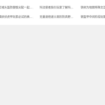
红域头盔防御拔尖配一起全职业外出需带着对应配套道具
玛法使者指引玩家了解玛法塔的要命的NPC
镇妖伏虎甲玩家必试的典型化上等货装备
无量道袍道士高阶防具野外遇半兽首领需小心翼翼扛得住