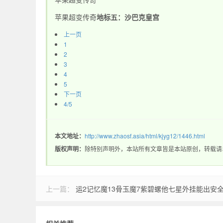
苹果超变传奇
地标五：沙巴克皇宫
www.zhaosf.com
上一页
1
2
3
4
5
下一页
4/5
本文地址：
http://www.zhaosf.asia/html/kjyg12/1446.html
版权声明：
除特别声明外，本站所有文章皆是本站原创，转载请
上一篇：
运2记忆魔13骨玉魔7紫碧螺他七星外挂能出安