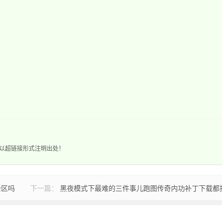
以超链接形式注明出处！
全区吗
下一篇：
黑夜模式下最难的三件事儿跑图传奇内功补丁下载都