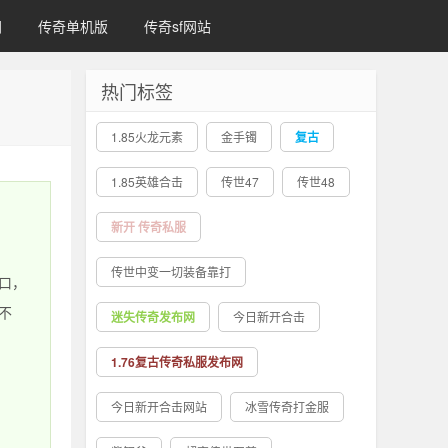
网
传奇单机版
传奇sf网站
热门标签
1.85火龙元素
金手镯
复古
1.85英雄合击
传世47
传世48
新开 传奇私服
传世中变一切装备靠打
口，
不
迷失传奇发布网
今日新开合击
1.76复古传奇私服发布网
今日新开合击网站
冰雪传奇打金服