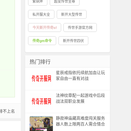
紫铜斧
超变传世至尊
私开服大全
新开大型传世
今天新开传奇sf
传世手游官方网
传奇gm命令
新开传世四伏
热门排行
星辰戒指依托续航加血让玩
家自由一直有对战
法神纹章配一起游戏中后段
战法双职业发展
排不上名
静寂神庙藏高难度闯关服务
器人数上限两百人需合情合
理分配