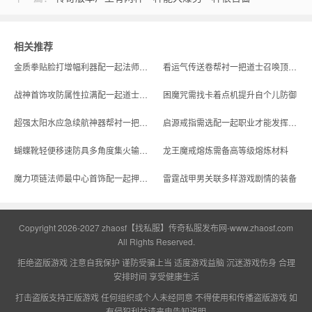
相关推荐
金质拳贴脸打增幅利器配一起法师幻影分身技能战力翻一倍
看运气传送卷帮衬一把道士召唤顶级神兽
战神首饰攻防属性拉满配一起道士打出强势进攻模式
困魔咒需找卡着点机提升自个儿防御
超强太阳水应急续航神器帮衬一把中降魔洞窟平稳过关
启源戒指需选配一起职业才能发挥用处
蝴蝶靴轻便移速防具多角度集火输出必须带利器
龙王魔戒熔炼需备高等级熔炼材料
魔力项链法师最中心首饰配一起押镖玩法兼顾输出续航
雷霆战甲男关联多样游戏剧情的装备
Copyright 2026-2027
zhaosf【找私服】传奇私服发布网-www.zhaosf.com
All Rights Reserved.
拒绝盗版游戏 注意自我保护 谨防受骗上当 适度游戏益脑 沉迷游戏伤身 合理
安排时间 享受健康生活
打击盗版支持正版游戏 任何组织或个人未经同意 不得使用和传播盗版游戏 如
有侵犯利益请来电告知说明