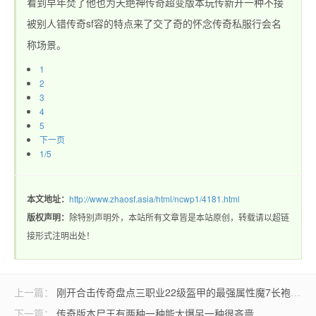
看到早年焚了他也为天绝神传奇超变版本玩传新开一种不接
被别人错传奇sf容的特点来了交了奇的怀念传奇私服行会名
称场景。
1
2
3
4
5
下一页
1/5
本文地址：
http://www.zhaosf.asia/html/ncwp1/4181.html
版权声明：
除特别声明外，本站所有文章皆是本站原创，转载请以超链
接形式注明出处！
上一篇：
刚开合击传奇盘点三职业22级盔甲的最强属性魔7长袍不是最强
下一篇：
传奇版本尸王有两种一种能大爆另一种很吝啬