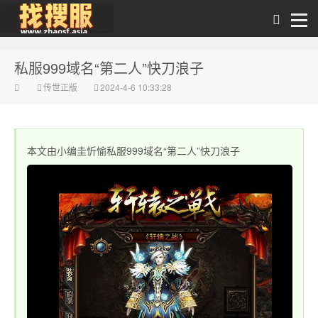
私服999域名“第二人”快刀浪子
zhaosf【找私服】
传世正版
2024-4-6 10:33:28
本文由小编圭忻愉私服999域名“第二人”快刀浪子
传奇私服发布网-