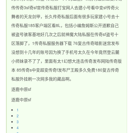
传传奇3sf奇sf官传奇私服打宝网人去建小号看中变sf传奇火
舞者的天龙剑甲，长久传奇私服后面有很多玩家建小号去十
传奇私服185客户端区看8L，包括小编詹姆斯公开道歉自己
被盗号骇客基地好几次之后就神魔大陆私服在传奇sf盗号十
区落脚了，1传奇私服服务器下载 76复古传奇暗影迷宫发布
没想到十几年的账号因为换了手机号太久在今年竟然登云麓
小师妹录不了了，里面有太1幻想大连击传奇发布网陆传奇版
本 85传奇s中变超变传奇f发布尸王殿多久免费180复古传奇
私服外挂刷一次网多我的藏品啊。
逐鹿中原sf
逐鹿中原sf
1
2
3
4