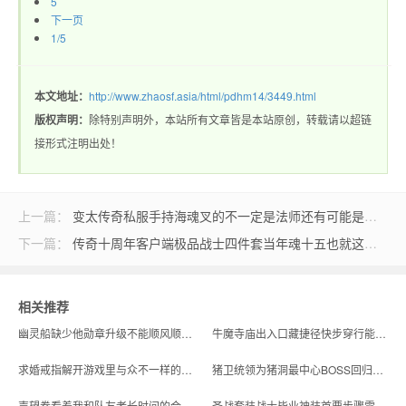
5
下一页
1/5
本文地址：
http://www.zhaosf.asia/html/pdhm14/3449.html
版权声明：
除特别声明外，本站所有文章皆是本站原创，转载请以超链
接形式注明出处！
上一篇：
变太传奇私服手持海魂叉的不一定是法师还有可能是沃玛勇士
下一篇：
传奇十周年客户端极品战士四件套当年魂十五也就这个水准了吧
相关推荐
幽灵船缺少他勋章升级不能顺风顺水进行
牛魔寺庙出入口藏捷径快步穿行能大幅省着点跑图费时间
求婚戒指解开游戏里与众不一样的玩法体验
猪卫统领为猪洞最中心BOSS回归玩法本身感受游戏纯粹乐子
声望卷看着我和队友老长时间的合作情谊
圣战套装战士毕业神装首要步骤需搞定专属武器修炼